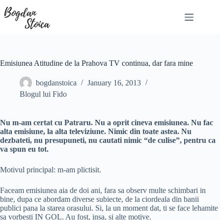
Skip
to
content
Emisiunea Atitudine de la Prahova TV continua, dar fara mine
bogdanstoica
January 16, 2013
Blogul lui Fido
Nu m-am certat cu Patraru. Nu a oprit cineva emisiunea. Nu fac
alta emisiune, la alta televiziune. Nimic din toate astea. Nu
dezbateti, nu presupuneti, nu cautati nimic “de culise”, pentru ca
va spun eu tot.
Motivul principal: m-am plictisit.
Faceam emisiunea aia de doi ani, fara sa observ multe schimbari in
bine, dupa ce abordam diverse subiecte, de la ciordeala din banii
publici pana la starea orasului. Si, la un moment dat, ti se face lehamite
sa vorbesti IN GOL. Au fost, insa, si alte motive.