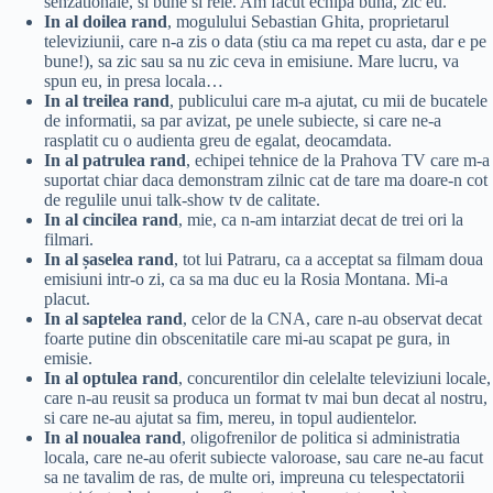
senzationale, si bune si rele. Am facut echipa bună, zic eu.
In al doilea rand
, mogulului Sebastian Ghita, proprietarul
televiziunii, care n-a zis o data (stiu ca ma repet cu asta, dar e pe
bune!), sa zic sau sa nu zic ceva in emisiune. Mare lucru, va
spun eu, in presa locala…
In al treilea rand
, publicului care m-a ajutat, cu mii de bucatele
de informatii, sa par avizat, pe unele subiecte, si care ne-a
rasplatit cu o audienta greu de egalat, deocamdata.
In al patrulea rand
, echipei tehnice de la Prahova TV care m-a
suportat chiar daca demonstram zilnic cat de tare ma doare-n cot
de regulile unui talk-show tv de calitate.
In al cincilea rand
, mie, ca n-am intarziat decat de trei ori la
filmari.
In al șaselea rand
, tot lui Patraru, ca a acceptat sa filmam doua
emisiuni intr-o zi, ca sa ma duc eu la Rosia Montana. Mi-a
placut.
In al saptelea rand
, celor de la CNA, care n-au observat decat
foarte putine din obscenitatile care mi-au scapat pe gura, in
emisie.
In al optulea rand
, concurentilor din celelalte televiziuni locale,
care n-au reusit sa produca un format tv mai bun decat al nostru,
si care ne-au ajutat sa fim, mereu, in topul audientelor.
In al noualea rand
, oligofrenilor de politica si administratia
locala, care ne-au oferit subiecte valoroase, sau care ne-au facut
sa ne tavalim de ras, de multe ori, impreuna cu telespectatorii