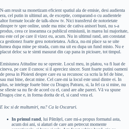
N-am reusit sa monetizam eficient spatiul ala de emisie, desi audienta
era, cel putin in ultimul an, de exceptie, comparand-o cu audientele
altor formate locale de talk-show tv. Nici transferul de notorietate
dinspre tv spre online, unde ma misc de cativa anisori buni, nu s-a
produs, ceea ce inseamna ca publicul emisiunii, in marea lui majoritate,
nu este cel pe care il vizez eu, acum. Nu in ultimul rand, am constatat
ca gestionez foarte greu notorietatea. Adica, nu-mi place sa se uite
lumea dupa mine pe strada, cum ma uit eu dupa un fund misto. Nu e
placut deloc sa te simti masurat din cap pana in picioare, tot timpul.
Emisiunea Atitudine nu se opreste. Locul meu, in platou, va fi luat de
cineva, pe care il cunosc si il apreciez sincer. Sunt foarte putini oameni
de presa in Ploiesti despre care eu sa recunosc ca scriu la fel de bine,
sau mai bine, decat mine. Cel care-mi ia locul este unul dintre ei. In
plus, se intelege foarte bine cu Dragoș Patraru, si, la fel ca si mine, nu
se sfieste sa nu fie de acord cu el, cand are alte pareri. Vă va spune
Dragoș cine e, in forma dorita de el, si cand vrea el.
E loc si de multumiri, nu? Ca la Oscaruri.
In primul rand
, lui Pătrățel, care mi-a propus formatul asta,
acum doi ani, si alaturi de care am petrecut momente