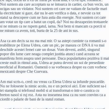
Noi suntem aia care acceptam sa se intoarca in cartier, ca bun vecin, un
ucigas sau un violator. Noi suntem cei care ne vaitam de facturile mari
la electricitate si gaze, dar nu le-am verifica o data, e nevoie ca tot
statul sa descopere cum ne fura astia din energie. Noi suntem cei care
am votat un tip care a batut un copil, da? Noi nu deszapezim trotuarele
si ne miram ca ne rupem gatul, iarna. Noi bem si mancam ca porcii si
ne miram ca avem, toti, burta de la 25 de ani in sus.
Asa ca am decis sa nu ma mai mir. O sa astept cuminte ca romanii s-o
reabiliteze pe Elena Udrea, cate un pic, pe masura ce DNA ii va mai
deschide acestei femei cate un dosar. Vom deveni, astfel, singurul
popor din lume care neaga complet justitia atunci cand aceasta se
manifesta ferm asupra unei persoane. Daca popularitatea pozitiva ii mai
creste mult in ritmul asta, Udrea ar putea deveni un soi de presedinte
neoficial al Romaniei. Oamenii o sa vorbeasca despre ea cum vorbesc
mexicanii despre Che Guevara.
Am mai scris-o, cred: nu vreau ca Elena Udrea sa infunde puscariile.
Nu ne foloseste la nimic acolo, nu e un pericol aici. Este suficient sa-i
iei stampila si telefonul mobil si ai transformat-o intr-o casnica cu
breton nasol si ruj roz. Asta nu inseamna insa ca nu sunt convins ca a
ciordit o palarie de bani de la statul roman.