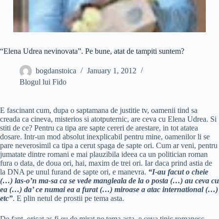
“Elena Udrea nevinovata”. Pe bune, atat de tampiti suntem?
bogdanstoica
January 1, 2012
Blogul lui Fido
E fascinant cum, dupa o saptamana de justitie tv, oamenii tind sa
creada ca cineva, misterios si atotputernic, are ceva cu Elena Udrea. Si
stiti de ce? Pentru ca tipa are sapte cereri de arestare, in tot atatea
dosare. Intr-un mod absolut inexplicabil pentru mine, oamenilor li se
pare neverosimil ca tipa a cerut spaga de sapte ori. Cum ar veni, pentru
jumatate dintre romani e mai plauzibila ideea ca un politician roman
fura o data, de doua ori, hai, maxim de trei ori. Iar daca prind astia de
la DNA pe unul furand de sapte ori, e manevra.
“I-au facut o cheie
(…) las-o’n ma-sa ca se vede mangleala de la o posta (…) au ceva cu
ea (…) da’ ce numai ea a furat (…) miroase a atac international (…)
etc”
. E plin netul de prostii pe tema asta.
De fapt, oricat as fi eu de mirat pe tema asta, e ceva tipic romanesc.