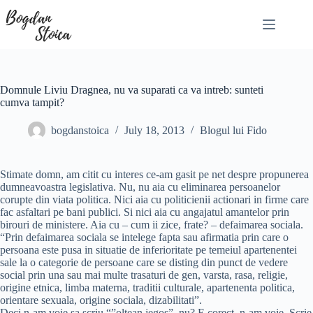
Skip
to
content
Domnule Liviu Dragnea, nu va suparati ca va intreb: sunteti
cumva tampit?
bogdanstoica
July 18, 2013
Blogul lui Fido
Stimate domn, am citit cu interes ce-am gasit pe net despre propunerea
dumneavoastra legislativa. Nu, nu aia cu eliminarea persoanelor
corupte din viata politica. Nici aia cu politicienii actionari in firme care
fac asfaltari pe bani publici. Si nici aia cu angajatul amantelor prin
birouri de ministere. Aia cu – cum ii zice, frate? – defaimarea sociala.
“Prin defaimarea sociala se intelege fapta sau afirmatia prin care o
persoana este pusa in situatie de inferioritate pe temeiul apartenentei
sale la o categorie de persoane care se disting din punct de vedere
social prin una sau mai multe trasaturi de gen, varsta, rasa, religie,
origine etnica, limba materna, traditii culturale, apartenenta politica,
orientare sexuala, origine sociala, dizabilitati”.
Deci n-am voie sa scriu “”oltean jegos”, nu? E corect, n-am voie. Scrie