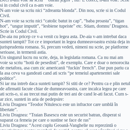
si in codul civil ca n-am voie.
N-am voie sa scriu nici “zdreanta blonda”. Din nou, scrie si in Codul
Civil.
N-am voie sa scriu nici “catolic batut in cap”, “baba proasta”, “tigan
hot”, “ungur imputit”, “lesbiene tupeiste” etc. Stiam, domnu’ Dragnea.
Scrie in Codul Civil.
De-aia nu pricep ce v-a venit cu legea asta. De-aia v-am intrebat daca
sunteti tampit? Tot ce e important in legea dumneavoastra exista deja in
jurisprudenta romana. Si, precum vedeti, nimeni nu scrie, pe platforme
serioase, in termenii astia.
Un singurul lucru nu scrie, deja, in legislatia romana. Ca nu mai am
voie sa scriu “hotii de pesedisti”, de exemplu. Care e doar o nenorocita
de metafora, asa cum zic americanii “fuckin’ french”. Dar pun pariu ca
la asa ceva va gandeati cand ati scris “pe temeiul apartenentei sale
politice”.
Si iar ma intreb daca sunteti tampit? Si stiti de ce? Pentru ca e plin netul
de afirmatii facute chiar de dumneavoastra, care incalca legea pe care
ati scris-o, si au trecut mai putin de trei ani de cand le-ati facut. Cum s-
ar zice, sunteti in aria de pedepsire:
Liviu Dragnea “Teodor Nitulescu este un infractor care umblă în
libertate”.
Liviu Dragnea: “Traian Basescu este un securist batran, disperat si
suparat ca femeia pe care o sustine se face de ras”
Liviu Dragnea: “Acest cuplu Geoană-Vanghelie nu reprezintă o