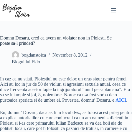
Skip
to
content
Domnu Dosaru, cred ca avem un violator nou in Ploiesti. Se
poate sa-l prindeti?
bogdanstoica
November 8, 2012
Blogul lui Fido
In caz ca nu stiati, Ploiestiul nu este deloc un oras sigur pentru femei.
Aici au loc in jur de 50 de violuri si agresiuni sexuale anual, ceea ce
duce frecventa acestor fapte la ingrijoratorul “unul pe saptamana”. Era
sa se intample si joi, 8, noiembrie. Noroc ca n-a fost vorba de o
pustoaica speriata si de umbra ei. Povestea, domnu’ Dosaru, e
AICI
.
Eu, domnu’ Dosaru, daca as fi in locul dvs., as folosi acest prilej pentru
a explica autoritatilor cu care conlucrati ca nu am oameni suficienti in
Ploiesti si i-as cere primarului Iulian Badescu sa va dea boii aia de
politisti locali, care pot fi folositi ca paznici de trotuar, in cartierele cu