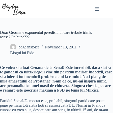
Skip
to
content
Doar Geoana e exponentul pesedistului care trebuie trimis
acasa? Pe bune???
bogdanstoica
November 13, 2011
Blogul lui Fido
Ce voleu si-a luat Geoana de la Senat! Este incredibil, daca stai sa
te gandesti ca blitzkrieg-ul vine din partidul marilor indecizii, care
si-a tolerat toti membrii-problema ani la randul. Nu-i plang de
mila amaratului de Prostanac, n-am de ce, nu-mi inspira nimic,
are personalitatea unei masti de chiuveta. Singura chestie pe care
o remarc este ipocrizia maxima a PSD pe tema lui Mircica.
Partidul Social-Democrat este, probabil, singurul partid care poate
pune pe masa toti atatia hoti si escroci cat PDL. Numai in Prahova
cunosc eu vreo suta, despre care am scris, in ultimii 15 ani, de m-am