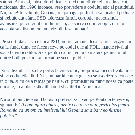
saturat. Aflu azi, intr-o duminica, ca nici unul dintre ei nu a incalcat,
niciodata, din 1990 incoace, vreo prevedere a codului etic al partidului.
Nu, frate! In schimb, Geoana, un papagal perfect, le-a incalcat pe toate
si trebuie dat afara. PSD tolereaza furtul, coruptia, nepotismul,
avansarea pe criteriul curului misto, asocierea cu interlopii, dar nu
accepta sa aiba un cretinel vizibil. Iese prapad!
Pe scurt: daca asta e etica PSD, nu ne ramane decat sa ne stergem cu
ea la fund, dupa ce facem ceva pe codul etic al PDL, marele rival al
social-democratilor. Asta pentru ca nici ei nu dau afara pe nici unul
dintre hotii pe care i-au urcat pe scena publica.
Si ca textul asta sa fie perfect democratic, propun sa facem treaba mica
si pe codul etic din PNL, un partid care e gata sa se asocieze si cu ce e
in olita, si cu ce a ramas pe hartie, cu promisiunea mincinoasa ca poate
ramane, in ambele situatii, curat si catifelat. Mars, ma…
Nu sunt fan Geoana. Dar as fi preferat sa-l vad pe Ponta la televizor,
spunand:
“Il dam afara abuziv, pentru ca ni se pare periculos pentru
Romania ca un om cu intelectul lui Geoana sa aiba vreo functie
publica”
.
…………….