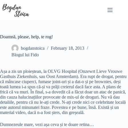
Skip
to
content
Doamnă, please, help, te rog!
bogdanstoica
February 18, 2013
Blogul lui Fido
Așa a zis un ploieștean, la OLVG Hospital (Onzewrt Lieve Vrouwe
Gasthuis Ziekenhuis, sau Oost Amsterdam). Era rupt de drogat, pentru
că mâncase ciuperci, fumase joint-uri și a dat-o și pe brownies, deși
toată lumea i-a spus că-și va prăji creierul dacă face asta. A plans de
frică că va muri. În final, s-a dovedit că a făcut doar un atac de panică,
din cauza halucinațiilor provocate de mix-ul de droguri. Nu vă dau
detaliile, pentru că nu le-ați crede. N-ați crede nici ce celebritate locală
este autorul minunatei fraze. Povestea e pe bune, însă. Există și un
material video, dacă n-a fost șters, din greșeală.
Dumnezeule mare, vezi așa ceva și te doare retina…