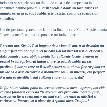
indraznit sa scrijeleasca un dubiu de etica si de competenta in
cheltuirea banilor publici.
Florin Sicoie e doar un fost, furios ca
amintirea sa in spatiul public este patata, acum, de scandalul
statuilor.
Cat despre tonul general, de la titlu la final, in care Florin Sicoie anunta
“executia mea”, n-am sa-i spun acestui individ decat:
Executa-ma, Sicoie. Esti bugetar de o viata de om, n-ai devoalat un
singur furt din banii publici pe care i-ai tot incasat si n-ai criticat o
data calitatea execrabila a politicilor culturale locale. Traiesti in
orasul in care primarul habar n-are sa acorde subiectul cu
predicatul, dar pe care tu il sustii pentru ca n-ai mai fost rasplatit cu
un loc pe o lista electorala a inamicilor sai. Esti integru, esti perfect!
Nu uita sa identifici raul cultural suprem in mine, da?
Iti fac si un cadou: pana nu termini executia mea – apropo, am citit
ca cine foloseste expresia “te execut” are probleme mari cu puta,
sper sa nu fie si cazul tau – nu mai scriu un rand in altPHel si
vorbesc cu Patraru sa-ti aloce tie si spatiul meu. Te ajuta?