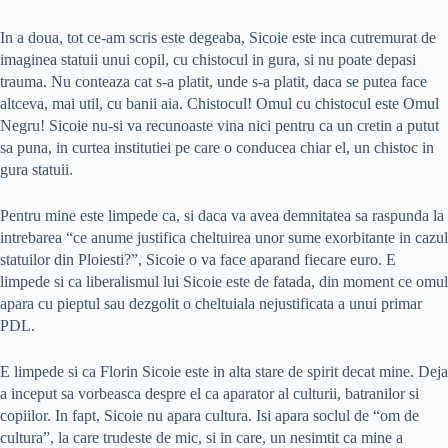
In a doua, tot ce-am scris este degeaba, Sicoie este inca cutremurat de
imaginea statuii unui copil, cu chistocul in gura, si nu poate depasi
trauma. Nu conteaza cat s-a platit, unde s-a platit, daca se putea face
altceva, mai util, cu banii aia. Chistocul! Omul cu chistocul este Omul
Negru! Sicoie nu-si va recunoaste vina nici pentru ca un cretin a putut
sa puna, in curtea institutiei pe care o conducea chiar el, un chistoc in
gura statuii.
Pentru mine este limpede ca, si daca va avea demnitatea sa raspunda la
intrebarea “ce anume justifica cheltuirea unor sume exorbitante in cazul
statuilor din Ploiesti?”, Sicoie o va face aparand fiecare euro. E
limpede si ca liberalismul lui Sicoie este de fatada, din moment ce omul
apara cu pieptul sau dezgolit o cheltuiala nejustificata a unui primar
PDL.
E limpede si ca Florin Sicoie este in alta stare de spirit decat mine. Deja
a inceput sa vorbeasca despre el ca aparator al culturii, batranilor si
copiilor. In fapt, Sicoie nu apara cultura. Isi apara soclul de “om de
cultura”, la care trudeste de mic, si in care, un nesimtit ca mine a