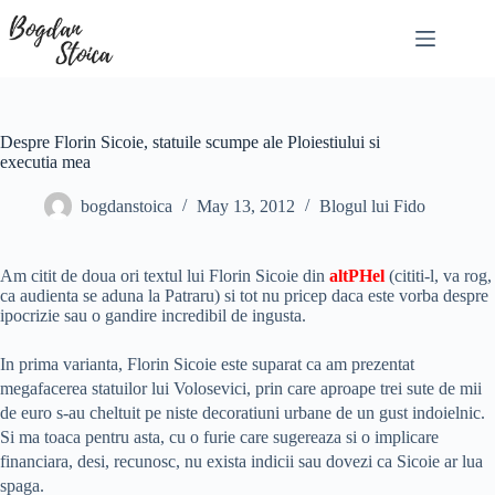
Skip
to
content
Despre Florin Sicoie, statuile scumpe ale Ploiestiului si
executia mea
bogdanstoica
May 13, 2012
Blogul lui Fido
Am citit de doua ori textul lui Florin Sicoie din
altPHel
(cititi-l, va rog,
ca audienta se aduna la Patraru) si tot nu pricep daca este vorba despre
ipocrizie sau o gandire incredibil de ingusta.
In prima varianta, Florin Sicoie este suparat ca am prezentat
megafacerea statuilor lui Volosevici, prin care aproape trei sute de mii
de euro s-au cheltuit pe niste decoratiuni urbane de un gust indoielnic.
Si ma toaca pentru asta, cu o furie care sugereaza si o implicare
financiara, desi, recunosc, nu exista indicii sau dovezi ca Sicoie ar lua
spaga.