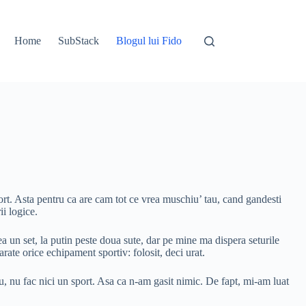
Home
SubStack
Blogul lui Fido
ort. Asta pentru ca are cam tot ce vrea muschiu’ tau, cand gandesti
rii logice.
ea un set, la putin peste doua sute, dar pe mine ma dispera seturile
arate orice echipament sportiv: folosit, deci urat.
, nu fac nici un sport. Asa ca n-am gasit nimic. De fapt, mi-am luat