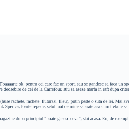
 Foaaaarte ok, pentru cei care fac un sport, sau se gandesc sa faca un sp
re deosebire de cei de la Carrefour, stiu sa aseze marfa in raft dupa crite
use rachete, rachete, fluturasi, fileu), putin peste o suta de lei. Mai av
nt. Sper ca, foarte repede, setul luat de mine sa arate asa cum trebuie sa 
magazine dupa principiul “poate gasesc ceva”, stai acasa. Eu, de exemplu