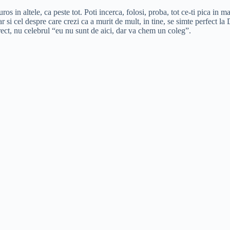
ros in altele, ca peste tot. Poti incerca, folosi, proba, tot ce-ti pica in
ar si cel despre care crezi ca a murit de mult, in tine, se simte perfect la
ect, nu celebrul “eu nu sunt de aici, dar va chem un coleg”.