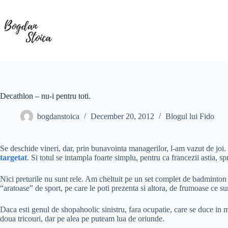
Skip
to
content
Decathlon – nu-i pentru toti.
bogdanstoica
December 20, 2012
Blogul lui Fido
Se deschide vineri, dar, prin bunavointa managerilor, l-am vazut de joi.
targetat
. Si totul se intampla foarte simplu, pentru ca francezii astia, sp
Nici preturile nu sunt rele. Am cheltuit pe un set complet de badminton (h
“aratoase” de sport, pe care le poti prezenta si altora, de frumoase ce su
Daca esti genul de shopahoolic sinistru, fara ocupatie, care se duce in 
doua tricouri, dar pe alea pe puteam lua de oriunde.