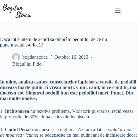
Skip
to
content
Dacă tot suntem de acord să omorâm pedofilii, de ce nu
punem statul s-o facă?
bogdanstoica
October 16, 2013
Blogul lui Fido
In mine, analiza asupra consecintelor faptelor savarsite de pedofili
dureaza foarte putin. Ii vreau morti. Cum, cand, in ce conditii, ma
doare-n cot. Singurul pedofil bun este pedofilul mort. Punct. Din
mai multe motive:
1.
Inchisoarea
nu rezolva problema. Violatorii-puscariasi recidiveaza
in proportie de 80%, dupa ce ies din inchisoare.
1.
Codul Penal
romanesc este o gluma. Azi am aflat ca
violul urmat
de moartea victimei
se pedepseste cu mai putini ani de inchisoare decat