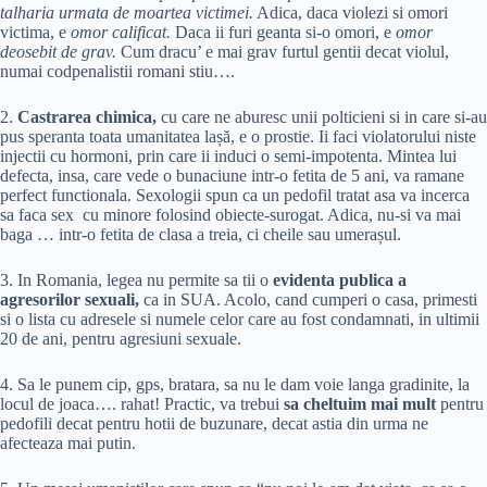
talharia urmata de moartea victimei.
Adica, daca violezi si omori
victima, e
omor calificat.
Daca ii furi geanta si-o omori, e
omor
deosebit de grav.
Cum dracu’ e mai grav furtul gentii decat violul,
numai codpenalistii romani stiu….
2.
Castrarea chimica,
cu care ne aburesc unii polticieni si in care si-au
pus speranta toata umanitatea lașă, e o prostie. Ii faci violatorului niste
injectii cu hormoni, prin care ii induci o semi-impotenta. Mintea lui
defecta, insa, care vede o bunaciune intr-o fetita de 5 ani, va ramane
perfect functionala. Sexologii spun ca un pedofil tratat asa va incerca
sa faca sex cu minore folosind obiecte-surogat. Adica, nu-si va mai
baga … intr-o fetita de clasa a treia, ci cheile sau umerașul.
3. In Romania, legea nu permite sa tii o
evidenta publica a
agresorilor sexuali,
ca in SUA. Acolo, cand cumperi o casa, primesti
si o lista cu adresele si numele celor care au fost condamnati, in ultimii
20 de ani, pentru agresiuni sexuale.
4. Sa le punem cip, gps, bratara, sa nu le dam voie langa gradinite, la
locul de joaca…. rahat! Practic, va trebui
sa cheltuim mai mult
pentru
pedofili decat pentru hotii de buzunare, decat astia din urma ne
afecteaza mai putin.