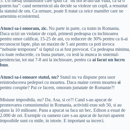
5. Un mesaj umanistilor care spun ca “nu noi le-am dat viata, ca sa o
putem lua”: cand nemernicul ala decide sa violeze un copil, a renuntat
la statutul de om. Ca urmare, poate fi tratat ca orice mamifer care ne
ameninta ecosistemul.
Atunci sa-i omoram, zic.
Nu parte in parte, ca traim in Romania.
Daca ucizi un violator de copii, primesti pedeapsa cu inchisoarea
pentru omor calificat, 15-25 de ani, cu reducere de 30% pentru ca ti-ai
recunoscut fapte, plus un maxim de 5 ani pentru ca poti invoca
“nebunie temporara” si faptul ca ai fost provocat. Cu pedeapsa minima,
cu toate reducerile, cu buna purtare, cu iesit la munca in sistemul-
penitenciar, tot stai 7-8 ani la inchisoare, pentru ca
ai facut un lucru
bun
.
Atunci sa-i omoare statul, nu?
Statul nu va dispune prea usor
reintroducerea pedepsei cu moartea. Daca maine cerem moartea
si
pentru coruptie? Pai ce facem, omoram jumatate de Romanie?!
Misiune imposibila, nu? Da. Asa, si ce?! Cand s-au apucat de
promovarea comunismului in Romania, activistii erau sub 50, si au
ajuns la 10 milioane. Pana a apucat sa faca un bec, Edison a esuat de
2.000 de ori. Exemple cu oameni care s-au apucat de lucruri aparent
imposibile sunt cu miile, in istorie. E important sa incerci.