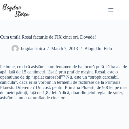
Skip
to
content
Cum umflă Rosal facturile de FIX cinci ori. Dovada!
bogdanstoica
March 7, 2013
Blogul lui Fido
Pe bune, cred că asistăm la un fenomen de batjocură pură. Dâra aia de
apă, lată de 15 centimetri, lăsată prin praf de maşina Rosal, este o
operatiune de tip “spalat carosabil”? Nu. este un “stropit carosabil
canicula”, daca er sa vorbim in termenii de facturare de la Primaria
Ploiesti. Diferenta? Un cost, pentru Primăria Ploiesti, de 9,8 lei pe mia
de metri pătraţi, faţă de 1,82 lei. Adică, doar din jetul reglat de şofer,
asistăm la un cost umflat de cinci ori.