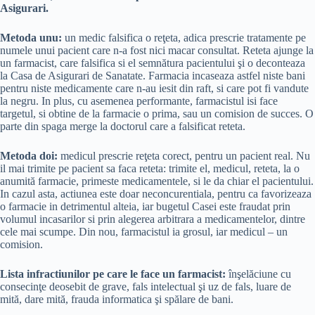
Asigurari.
Metoda unu:
un medic falsifica o reţeta, adica prescrie tratamente pe
numele unui pacient care n-a fost nici macar consultat. Reteta ajunge la
un farmacist, care falsifica si el semnătura pacientului şi o deconteaza
la Casa de Asigurari de Sanatate. Farmacia incaseaza astfel niste bani
pentru niste medicamente care n-au iesit din raft, si care pot fi vandute
la negru. In plus, cu asemenea performante, farmacistul isi face
targetul, si obtine de la farmacie o prima, sau un comision de succes. O
parte din spaga merge la doctorul care a falsificat reteta.
Metoda doi:
medicul prescrie reţeta corect, pentru un pacient real. Nu
il mai trimite pe pacient sa faca reteta: trimite el, medicul, reteta, la o
anumită farmacie, primeste medicamentele, si le da chiar el pacientului.
In cazul asta, actiunea este doar neconcurentiala, pentru ca favorizeaza
o farmacie in detrimentul alteia, iar bugetul Casei este fraudat prin
volumul incasarilor si prin alegerea arbitrara a medicamentelor, dintre
cele mai scumpe. Din nou, farmacistul ia grosul, iar medicul – un
comision.
Lista infractiunilor pe care le face un farmacist:
înşelăciune cu
consecinţe deosebit de grave, fals intelectual şi uz de fals, luare de
mită, dare mită, frauda informatica şi spălare de bani.