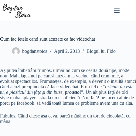
Skip
to
content
Cum fac fetele cand sunt acuzate ca fac videochat
bogdanstoica
April 2, 2013
Blogul lui Fido
Aş putea îmbătrâni frumos, urmărind cum se ceartă două tipe, model
nou. Mahalagismul pe care-l auzeam la vecine, când eram mic, a
evoluat spectaculos. Frumuseţea, de exemplu, a devenit o insultă atunci
când acuzi preopinenta că face videochat. E un fel de “
oricum nu eşti
tu, e plasticul din ţâţe şi din buze,
proasto
!”. Un alt plus faţă de old
style mahalaplayers: strada nu e suficientă. Nu, fată! ne facem albie de
porci pe facebook, să vadă toată lumea ce probleme avem una cu alta.
Fabulos. Când citesc aşa ceva, parcă mănânc un tort de ciocolată, cu
mâna.