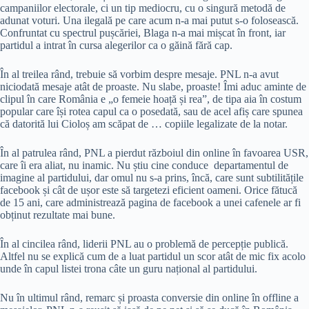
campaniilor electorale, ci un tip mediocru, cu o singură metodă de
adunat voturi. Una ilegală pe care acum n-a mai putut s-o folosească.
Confruntat cu spectrul pușcăriei, Blaga n-a mai mișcat în front, iar
partidul a intrat în cursa alegerilor ca o găină fără cap.
În al treilea rând, trebuie să vorbim despre mesaje. PNL n-a avut
niciodată mesaje atât de proaste. Nu slabe, proaste! Îmi aduc aminte de
clipul în care România e „o femeie hoață și rea”, de tipa aia în costum
popular care își rotea capul ca o posedată, sau de acel afiș care spunea
că datorită lui Cioloș am scăpat de … copiile legalizate de la notar.
În al patrulea rând, PNL a pierdut războiul din online în favoarea USR,
care îi era aliat, nu inamic. Nu știu cine conduce departamentul de
imagine al partidului, dar omul nu s-a prins, încă, care sunt subtilitățile
facebook și cât de ușor este să targetezi eficient oameni. Orice fătucă
de 15 ani, care administrează pagina de facebook a unei cafenele ar fi
obținut rezultate mai bune.
În al cincilea rând, liderii PNL au o problemă de percepție publică.
Altfel nu se explică cum de a luat partidul un scor atât de mic fix acolo
unde în capul listei trona câte un guru național al partidului.
Nu în ultimul rând, remarc și proasta conversie din online în offline a