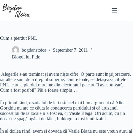
Skip
to
content
Cum a pierdut PNL
bogdanstoica
September 7, 2011
Blogul lui Fido
Alegerile s-au terminat și avem niște cifre. O parte sunt îngrijorătoare,
iar altele sunt de-a dreptul superbe. Dintre toate, se detașează cifrele
PNL, care a pierdut o treime din electoratul pe care îl avea în vară.
Cum a fost posibil? Păi e foarte simplu…
În primul rând, rezultatul de ieri este cel mai bun argument că Alina
Gorghiu nu are ce căuta la conducerea partidului și că artizanul
succesului de la locale n-a fost ea, ci Vasile Blaga. Ori acum, cu un
dosar de șpagă agățat de fălci, buldogul a fost inutilizabil.
În al doilea rând, avem și dovada că Vasile Blaga nu este vreun guru al