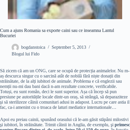
Cum a ajuns Romania sa exporte caini sau ce inseamna Lantul
Bucuriei
bogdanstoica
September 5, 2013
Blogul lui Fido
Să zicem că am un ONG, care se ocupă de protecția animalelor. Nu m-
aș descurca singur cu o sarcină atât de nobilă fără niște donații din
străinătate, de la alți iubitori de animale. Problema e că englezii sau
nemții nu-mi dau bani dacă n-am rezultate concrete, verificabile.
Totuși, eu sunt român, deci le sunt superior. Așa că încep să pun
presiune pe autoritățile locale dintr-un oraș, să strângă, să deparaziteze
şi să sterilizeze câinii comunitari adusi in adapost. Lucru pe care astia il
fac, ca-i amenint cu o troaca de laturi mediatice internationale…
Apoi eu preiau cainii, spunând orasului că le-am găsit stăpâni milostivi
şi iubitori, în străinătate. Trimit câinii in Anglia, de exemplu, şi
primesc
pentru fiecare dintre ei, de acolo, între 50 şi 150 de euro
, în funcţie