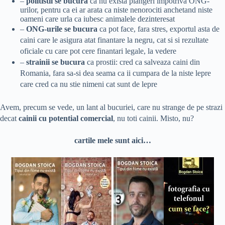
–
politistii se bucura
ca nu exista plangeri impotriva ONG-
urilor, pentru ca ei ar arata ca niste nenorociti anchetand niste
oameni care urla ca iubesc animalele dezinteresat
–
ONG-urile se bucura
ca pot face,
fara stres,
exportul asta de
caini care le asigura atat finantare la negru, cat si si rezultate
oficiale cu care pot cere finantari legale, la vedere
–
strainii se bucura
ca prostii: cred ca salveaza caini din
Romania, fara sa-si dea seama ca ii cumpara de la niste lepre
care cred ca nu stie nimeni cat sunt de lepre
Avem, precum se vede, un lant al bucuriei, care nu strange de pe strazi
decat
cainii cu potential comercial
, nu toti cainii. Misto, nu?
cartile mele sunt aici…