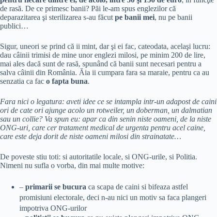
de rasă. De ce primesc banii? Păi le-am spus englezilor că
deparazitarea şi sterilizarea s-au făcut
pe banii mei
, nu pe banii
publici…
Sigur, uneori se prind că ii mint, dar şi ei fac, cateodata, acelaşi lucru:
dau câinii trimisi de mine unor englezi milosi, pe minim 200 de lire,
mai ales dacă sunt de rasă, spunând că banii sunt necesari pentru a
salva câinii din România. Ăia ii cumpara fara sa maraie, pentru ca au
senzatia ca fac
o fapta buna
.
Fara nici o legatura: aveti idee ce se intampla intr-un adapost de caini
ori de cate ori ajunge acolo un rotweiler, un doberman, un dalmatian
sau un collie? Va spun eu: apar ca din senin niste oameni, de la niste
ONG-uri, care cer tratament medical de urgenta pentru acel caine,
care este deja dorit de niste oameni milosi din strainatate…
De poveste stiu toti: si autoritatile locale, si ONG-urile, si Politia.
Nimeni nu sufla o vorba, din mai multe motive:
–
primarii se bucura
ca scapa de caini si bifeaza astfel
promisiuni electorale, deci n-au nici un motiv sa faca plangeri
impotriva ONG-urilor