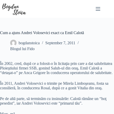
Skip
to
content
Cum a ajuns Andrei Volosevici exact ca Emil Calotă
bogdanstoica
September 7, 2011
Blogul lui Fido
În 2002, cred, după ce a folosit-o în licitaţia prin care a dat salubritatea
Ploieştiului firmei SSB, gonind Salub-ul din oraş, Emil Calotă a
“detaşat-o” pe Anca Grigore în conducerea operatorului de salubritate.
În 2011, Andrei Volosevici o trimite pe Mirela Limboşeanu, fosta sa
consilieră, în conducerea Rosal, după ce a gonit Vitalia din oraş.
Pe de altă parte, să terminăm cu insinuările: Calotă rămâne un “hoţ
pesedist”, iar Andrei Volosevici este “primarul tău”.
Marş, mă…