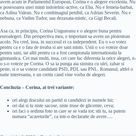
avem acum in Parlamentul European, Corina e o alegere excelenta. Nu
e posesoarea unei minti indoielnic-active, ca Eba. Nu e femeia-barbat,
ca Adina Valean. Nu e combinagiul penibil, ca Adrian Severin. Nu e
nebuna, ca Vadim Tudor, sau dezaxata-mistic, ca Gigi Becali.
Asa ca, in principiu, Corina Ungureanu e o alegere buna pentru
euroalegeri. Din perspectiva mea, e important sa avem un ploiestean
acolo. Nu cred, insa, in succesul ei ca independent. Eu o s-o votez
pentru ca e o fata de treaba si are sani misto. Unii o s-o voteze doar
pentru sani, iar altii pentru ca a fost campionala internationala la
gimnastica. Cei mai multi, insa, cei care fac diferenta la orice alegeri, n-
o s-o voteze pe Corina. O sa ia punga aia sinistra cu ulei, zahar si
peste, si o sa voteze candidatii PSD, PDL sau PNL. Romanul, altfel o
natie interesanta, e un cretin cand vine vorba de alegeri.
Concluzia – Corina, ai trei variante:
ori alegi dracului un partid si candidezi in numele lui;
ori dai si tu niste sacose, niste truse de glicemie, ceva;
ori faci o sedinta foto in care se se vada tot; stii tu, sa putem
numara “acareturile”, ca intr-o declaratie de avere….