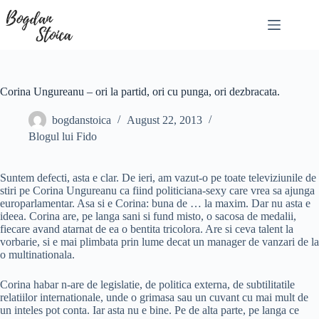
Skip
to
content
Corina Ungureanu – ori la partid, ori cu punga, ori dezbracata.
bogdanstoica
August 22, 2013
Blogul lui Fido
Suntem defecti, asta e clar. De ieri, am vazut-o pe toate televiziunile de
stiri pe Corina Ungureanu ca fiind politiciana-sexy care vrea sa ajunga
europarlamentar. Asa si e Corina: buna de … la maxim. Dar nu asta e
ideea. Corina are, pe langa sani si fund misto, o sacosa de medalii,
fiecare avand atarnat de ea o bentita tricolora. Are si ceva talent la
vorbarie, si e mai plimbata prin lume decat un manager de vanzari de la
o multinationala.
Corina habar n-are de legislatie, de politica externa, de subtilitatile
relatiilor internationale, unde o grimasa sau un cuvant cu mai mult de
un inteles pot conta. Iar asta nu e bine. Pe de alta parte, pe langa ce