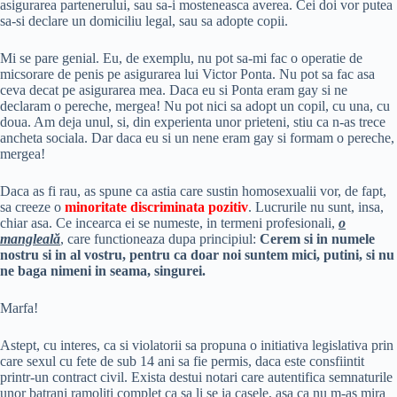
asigurarea partenerului, sau sa-i mosteneasca averea. Cei doi vor putea
sa-si declare un domiciliu legal, sau sa adopte copii.
Mi se pare genial. Eu, de exemplu, nu pot sa-mi fac o operatie de
micsorare de penis pe asigurarea lui Victor Ponta. Nu pot sa fac asa
ceva decat pe asigurarea mea. Daca eu si Ponta eram gay si ne
declaram o pereche, mergea! Nu pot nici sa adopt un copil, cu una, cu
doua. Am deja unul, si, din experienta unor prieteni, stiu ca n-as trece
ancheta sociala. Dar daca eu si un nene eram gay si formam o pereche,
mergea!
Daca as fi rau, as spune ca astia care sustin homosexualii vor, de fapt,
sa creeze o
minoritate discriminata pozitiv
. Lucrurile nu sunt, insa,
chiar asa. Ce incearca ei se numeste, in termeni profesionali,
o
mangleală
, care functioneaza dupa principiul:
Cerem si in numele
nostru si in al vostru, pentru ca doar noi suntem mici, putini, si nu
ne baga nimeni in seama, singurei.
Marfa!
Astept, cu interes, ca si violatorii sa propuna o initiativa legislativa prin
care sexul cu fete de sub 14 ani sa fie permis, daca este consfiintit
printr-un contract civil. Exista destui notari care autentifica semnaturile
unor batrani ramoliti complet ca sa li se ia casele, asa ca nu m-as mira