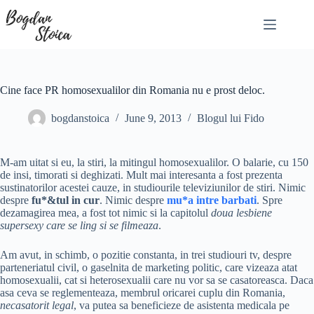
Skip
to
content
Cine face PR homosexualilor din Romania nu e prost deloc.
bogdanstoica
June 9, 2013
Blogul lui Fido
M-am uitat si eu, la stiri, la mitingul homosexualilor. O balarie, cu 150
de insi, timorati si deghizati. Mult mai interesanta a fost prezenta
sustinatorilor acestei cauze, in studiourile televiziunilor de stiri. Nimic
despre
fu*&tul in cur
. Nimic despre
mu*a intre barbati
. Spre
dezamagirea mea, a fost tot nimic si la capitolul
doua lesbiene
supersexy care se ling si se filmeaza
.
Am avut, in schimb, o pozitie constanta, in trei studiouri tv, despre
parteneriatul civil, o gaselnita de marketing politic, care vizeaza atat
homosexualii, cat si heterosexualii care nu vor sa se casatoreasca. Daca
asa ceva se reglementeaza, membrul oricarei cuplu din Romania,
necasatorit legal
, va putea sa beneficieze de asistenta medicala pe