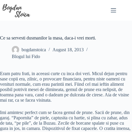
Skip
to
content
Ce sa servesti dusmanilor la masa, daca-i vrei morti.
bogdanstoica
August 18, 2013
Blogul lui Fido
Eram patru frati, in aceeasi curte cu inca doi veri. Micul dejun pentru
sase copii era, zilnic, o provocare financiara, pentru niste oameni cu
venituri normale, cum erau parintii mei. Fiind cel mai ieftin aliment
posibil potrivit mesei de dimineata, gemul de prune era nelipsit, de
toamna pana vara, cand o dadeam pe dulceata de cirese. Aia de visine
mai rar, ca se facea visinata.
Imi amintesc perfect cum se facea gemul de prune. Sacii de prune, din
garaj. “Papornita” de piele, captusita cu hartie, si plina cu zahar, adus
de tata, “pe pile”, de la Buzau. Zecile de borcane spalate si puse cu
gura in jos, in camara. Dispozitivul de fixat capacele. O cratita imensa,