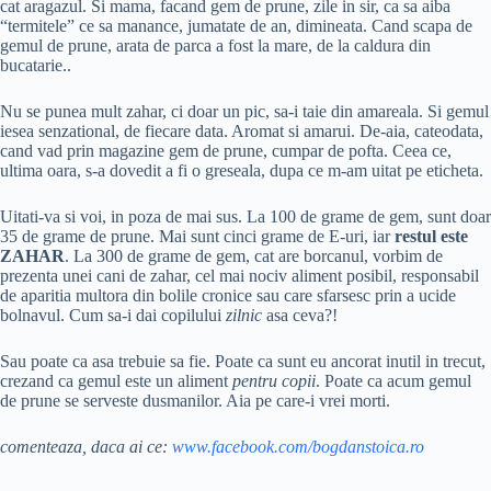
cat aragazul. Si mama, facand gem de prune, zile in sir, ca sa aiba
“termitele” ce sa manance, jumatate de an, dimineata. Cand scapa de
gemul de prune, arata de parca a fost la mare, de la caldura din
bucatarie..
Nu se punea mult zahar, ci doar un pic, sa-i taie din amareala. Si gemul
iesea senzational, de fiecare data. Aromat si amarui. De-aia, cateodata,
cand vad prin magazine gem de prune, cumpar de pofta. Ceea ce,
ultima oara, s-a dovedit a fi o greseala, dupa ce m-am uitat pe eticheta.
Uitati-va si voi, in poza de mai sus. La 100 de grame de gem, sunt doar
35 de grame de prune. Mai sunt cinci grame de E-uri, iar
restul este
ZAHAR
. La 300 de grame de gem, cat are borcanul, vorbim de
prezenta unei cani de zahar, cel mai nociv aliment posibil, responsabil
de aparitia multora din bolile cronice sau care sfarsesc prin a ucide
bolnavul. Cum sa-i dai copilului
zilnic
asa ceva?!
Sau poate ca asa trebuie sa fie. Poate ca sunt eu ancorat inutil in trecut,
crezand ca gemul este un aliment
pentru copii
. Poate ca acum gemul
de prune se serveste dusmanilor. Aia pe care-i vrei morti.
comenteaza, daca ai ce:
www.facebook.com/bogdanstoica.ro