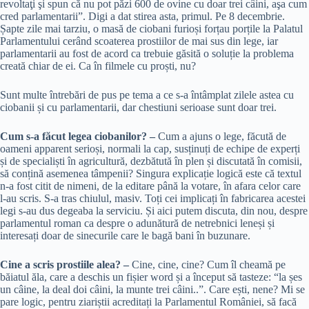
revoltaţi şi spun că nu pot păzi 600 de ovine cu doar trei câini, aşa cum
cred parlamentarii”. Digi a dat stirea asta, primul. Pe 8 decembrie.
Șapte zile mai tarziu, o masă de ciobani furioși forțau porțile la Palatul
Parlamentului cerând scoaterea prostiilor de mai sus din lege, iar
parlamentarii au fost de acord ca trebuie găsită o soluție la problema
creată chiar de ei. Ca în filmele cu proști, nu?
Sunt multe întrebări de pus pe tema a ce s-a întâmplat zilele astea cu
ciobanii și cu parlamentarii, dar chestiuni serioase sunt doar trei.
Cum s-a făcut legea ciobanilor? –
Cum a ajuns o lege, făcută de
oameni apparent serioși, normali la cap, susținuți de echipe de experți
și de specialiști în agricultură, dezbătută în plen și discutată în comisii,
să conțină asemenea tâmpenii? Singura explicație logică este că textul
n-a fost citit de nimeni, de la editare până la votare, în afara celor care
l-au scris. S-a tras chiulul, masiv. Toți cei implicați în fabricarea acestei
legi s-au dus degeaba la serviciu. Și aici putem discuta, din nou, despre
parlamentul roman ca despre o adunătură de netrebnici leneși și
interesați doar de sinecurile care le bagă bani în buzunare.
Cine a scris prostiile alea? –
Cine, cine, cine? Cum îl cheamă pe
băiatul ăla, care a deschis un fișier word și a început să tasteze: “la șes
un câine, la deal doi câini, la munte trei câini..”. Care ești, nene? Mi se
pare logic, pentru ziariștii acreditați la Parlamentul României, să facă