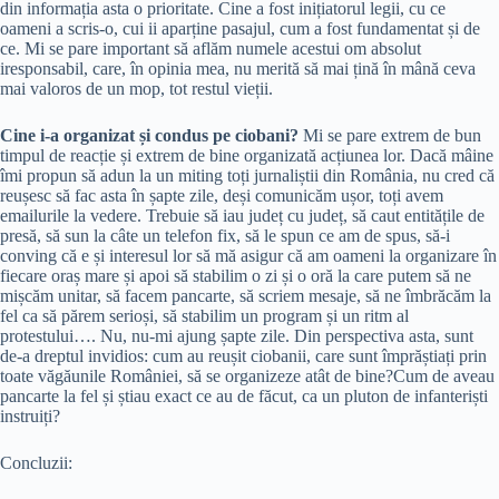
din informația asta o prioritate. Cine a fost inițiatorul legii, cu ce
oameni a scris-o, cui ii aparține pasajul, cum a fost fundamentat și de
ce. Mi se pare important să aflăm numele acestui om absolut
iresponsabil, care, în opinia mea, nu merită să mai țină în mână ceva
mai valoros de un mop, tot restul vieții.
Cine i-a organizat și condus pe ciobani?
Mi se pare extrem de bun
timpul de reacție și extrem de bine organizată acțiunea lor. Dacă mâine
îmi propun să adun la un miting toți jurnaliștii din România, nu cred că
reușesc să fac asta în șapte zile, deși comunicăm ușor, toți avem
emailurile la vedere. Trebuie să iau județ cu județ, să caut entitățile de
presă, să sun la câte un telefon fix, să le spun ce am de spus, să-i
conving că e și interesul lor să mă asigur că am oameni la organizare în
fiecare oraș mare și apoi să stabilim o zi și o oră la care putem să ne
mișcăm unitar, să facem pancarte, să scriem mesaje, să ne îmbrăcăm la
fel ca să părem serioși, să stabilim un program și un ritm al
protestului…. Nu, nu-mi ajung șapte zile. Din perspectiva asta, sunt
de-a dreptul invidios: cum au reușit ciobanii, care sunt împrăștiați prin
toate văgăunile României, să se organizeze atât de bine?Cum de aveau
pancarte la fel și știau exact ce au de făcut, ca un pluton de infanteriști
instruiți?
Concluzii: