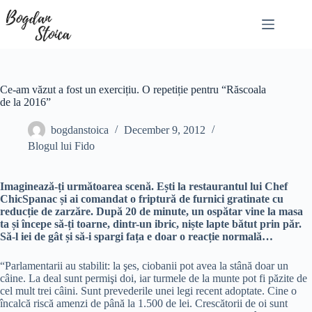
Skip
to
content
Ce-am văzut a fost un exercițiu. O repetiție pentru “Răscoala
de la 2016”
bogdanstoica
December 9, 2012
Blogul lui Fido
Imaginează-ți următoarea scenă. Ești la restaurantul lui Chef
ChicSpanac și ai comandat o friptură de furnici gratinate cu
reducție de zarzăre. După 20 de minute, un ospătar vine la masa
ta și începe să-ți toarne, dintr-un ibric, niște lapte bătut prin păr.
Să-l iei de gât și să-i spargi fața e doar o reacție normală…
“Parlamentarii au stabilit: la şes, ciobanii pot avea la stână doar un
câine. La deal sunt permişi doi, iar turmele de la munte pot fi păzite de
cel mult trei câini. Sunt prevederile unei legi recent adoptate. Cine o
încalcă riscă amenzi de până la 1.500 de lei. Crescătorii de oi sunt