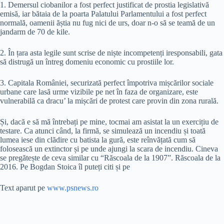
1. Demersul ciobanilor a fost perfect justificat de prostia legislativă
emisă, iar bătaia de la poarta Palatului Parlamentului a fost perfect
normală, oamenii ăștia nu fug nici de urs, doar n-o să se teamă de un
jandarm de 70 de kile.
2. În țara asta legile sunt scrise de niște incompetenți iresponsabili, gata
să distrugă un întreg domeniu economic cu prostiile lor.
3. Capitala României, securizată perfect împotriva mișcărilor sociale
urbane care lasă urme vizibile pe net în faza de organizare, este
vulnerabilă ca dracu’ la mișcări de protest care provin din zona rurală.
Și, dacă e să mă întrebați pe mine, tocmai am asistat la un exercițiu de
testare. Ca atunci când, la firmă, se simulează un incendiu și toată
lumea iese din clădire cu batista la gură, este reînvățată cum să
folosească un extinctor și pe unde ajungi la scara de incendiu. Cineva
se pregătește de ceva similar cu “Răscoala de la 1907”. Răscoala de la
2016. Pe Bogdan Stoica îl puteți citi și pe
Text aparut pe
www.psnews.ro