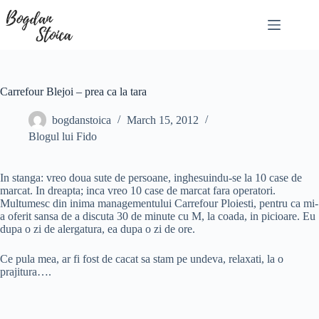
Skip
to
content
Carrefour Blejoi – prea ca la tara
bogdanstoica
March 15, 2012
Blogul lui Fido
In stanga: vreo doua sute de persoane, inghesuindu-se la 10 case de
marcat. In dreapta; inca vreo 10 case de marcat fara operatori.
Multumesc din inima managementului Carrefour Ploiesti, pentru ca mi-
a oferit sansa de a discuta 30 de minute cu M, la coada, in picioare. Eu
dupa o zi de alergatura, ea dupa o zi de ore.
Ce pula mea, ar fi fost de cacat sa stam pe undeva, relaxati, la o
prajitura….