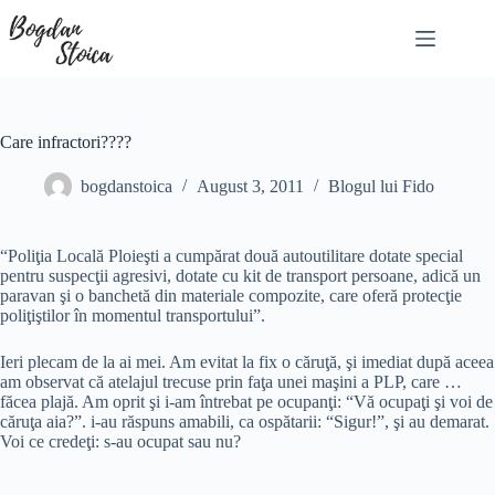
Skip
to
content
Care infractori????
bogdanstoica
August 3, 2011
Blogul lui Fido
“Poliţia Locală Ploieşti a cumpărat două autoutilitare dotate special
pentru suspecţii agresivi, dotate cu kit de transport persoane, adică un
paravan şi o banchetă din materiale compozite, care oferă protecţie
poliţiştilor în momentul transportului”.
Ieri plecam de la ai mei. Am evitat la fix o căruţă, şi imediat după aceea
am observat că atelajul trecuse prin faţa unei maşini a PLP, care …
făcea plajă. Am oprit şi i-am întrebat pe ocupanţi: “Vă ocupaţi şi voi de
căruţa aia?”. i-au răspuns amabili, ca ospătarii: “Sigur!”, şi au demarat.
Voi ce credeţi: s-au ocupat sau nu?