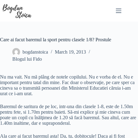
Skip
to
content
Care ai facut baremul la sport pentru clasele 1/8? Prostule
bogdanstoica
March 19, 2013
Blogul lui Fido
Nu ma vait. Nu mă plâng de notele copilului. Nu e vorba de el. Nu e
important pentru tatal din mine. Fac doar o observaţie, pe care sper ca
cineva sa o transmită persoanei din Ministerul Educatiei căruia i-am
urat ce i-am urat.
Baremul de saritura de pe loc, intr-una din clasele 1-8, este de 1.50m
pentru fete, si 1.70m pentru baieti. Să-mi explice şi mie cineva cum
poate un copil cu înălţimea de 1.20 să facă baremul. Sau altul, care are
1.40m inaltime, dar e supraponderal.
Ala care ai facut baremul asta! Da, tu, dobitocule! Daca ai fi fost