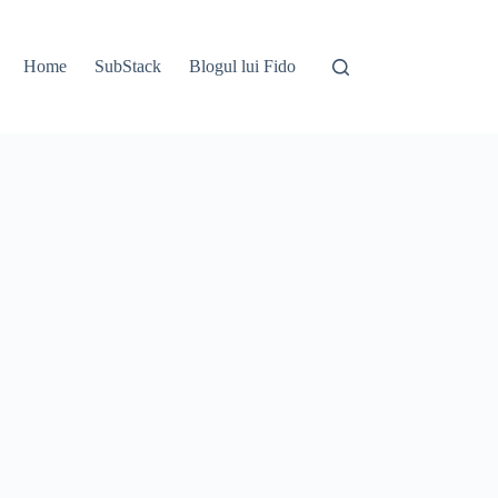
Home
SubStack
Blogul lui Fido