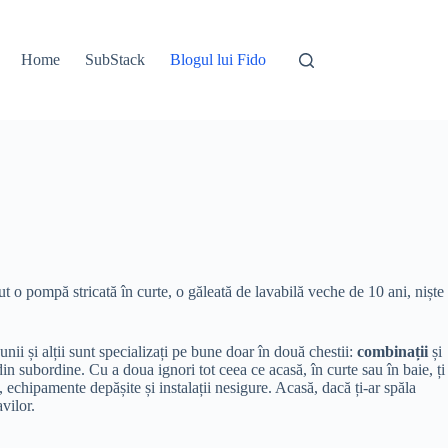
Home
SubStack
Blogul lui Fido
t o pompă stricată în curte, o găleată de lavabilă veche de 10 ani, niște
unii și alții sunt specializați pe bune doar în două chestii:
combinații
și
in subordine. Cu a doua ignori tot ceea ce acasă, în curte sau în baie, ți
, echipamente depășite și instalații nesigure. Acasă, dacă ți-ar spăla
vilor.