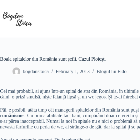
Skip
to
content
Boala spitalelor din România sunt șefii. Cazul Ploiești
bogdanstoica
February 1, 2013
Blogul lui Fido
Cel mai probabil, ai ajuns într-un spital de stat din România, în ultimil
câini, o priză smulsă, niște faianță lipsă și un wc jegos. Și te-ai întrebat
Păi, e posibil, atâta timp cât managerii spitalelor din România sunt puși p
românisme
. Cu prima abilitate faci bani, cumpărând doar ce vrei tu și 
s-ar părea inacceptabil. Numai la noi în spitale nu e nici o problemă să a
nevasta farfuriile cu peria de wc, ai strânge-o de gât, dar la spital ți se 
Am și un exemplu concret. De la mine din sat.