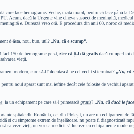
ulă care face hemograme. Veche, uzată moral, pentru că face până la 150 d
ie UPU. Acum, dacă la Urgențe vine cineva suspect de meningită, medicul î
e meningită e. Durează vreo oră. E procedura din anii 60, noroc că medici
ent d-ăsta, nou, bun, util? „
Nu, că e scump”.
că faci 150 de hemograme pe zi,
zice că ți-l dă gratis
dacă cumperi tot de
salvarea vieții.
hipament modern, care să-l înlocuiască pe cel vechi și terminat?
„
Nu, că-
ru noul aparat sunt mai ieftine decât cele folosite de vechiul aparat. Te 
ne
, la un echipament pe care să-l primească
gratis
?
„
Nu, că dacă le fac
tante spitale din România, cel din Ploiești, nu are un echipament de făc
idă și cu simptome extrem de înșelătoare, nu poate fi diagnosticată rapid
 să salveze vieți, nu vor ca medicii să lucreze cu echipamente moderne, n