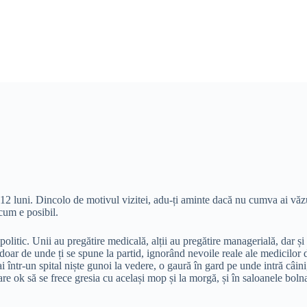
e 12 luni. Dincolo de motivul vizitei, adu-ți aminte dacă nu cumva ai văzu
 cum e posibil.
olitic. Unii au pregătire medicală, alții au pregătire managerială, dar și 
doar de unde ți se spune la partid, ignorând nevoile reale ale medicilor d
i într-un spital niște gunoi la vedere, o gaură în gard pe unde intră câini
pare ok să se frece gresia cu același mop și la morgă, și în saloanele bolna