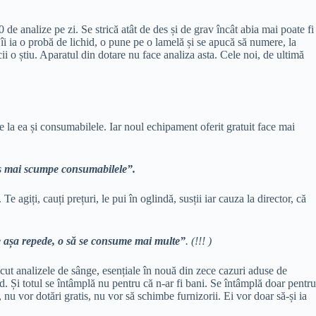
e analize pe zi. Se strică atât de des și de grav încât abia mai poate fi
i ia o probă de lichid, o pune pe o lamelă și se apucă să numere, la
i o știu. Aparatul din dotare nu face analiza asta. Cele noi, de ultimă
 la ea și consumabilele. Iar noul echipament oferit gratuit face mai
s mai scumpe consumabilele”.
agiți, cauți prețuri, le pui în oglindă, susții iar cauza la director, că
e așa repede, o să se consume mai multe”
. (!!! )
ut analizele de sânge, esențiale în nouă din zece cazuri aduse de
. Și totul se întâmplă nu pentru că n-ar fi bani. Se întâmplă doar pentru
u vor dotări gratis, nu vor să schimbe furnizorii. Ei vor doar să-și ia