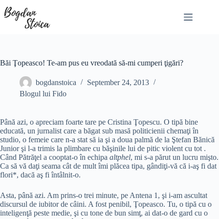
Skip
to
content
Băi Ţopeasco! Te-am pus eu vreodată să-mi cumperi ţigări?
bogdanstoica
September 24, 2013
Blogul lui Fido
Până azi, o apreciam foarte tare pe Cristina Ţopescu. O tipă bine
educată, un jurnalist care a băgat sub masă politicienii chemaţi în
studio, o femeie care n-a stat să ia şi a doua palmă de la Ştefan Bănică
Junior şi l-a trimis la plimbare cu băşinile lui de pitic violent cu tot .
Când Pătrăţel a cooptat-o în echipa
altphel
, mi s-a părut un lucru mişto.
Ca să vă daţi seama cât de mult îmi plăcea tipa, gândiţi-vă că i-aş fi dat
flori*, dacă aş fi întâlnit-o.
Asta, până azi. Am prins-o trei minute, pe Antena 1, şi i-am ascultat
discursul de iubitor de câini. A fost penibil, Ţopeasco. Tu, o tipă cu o
inteligenţă peste medie, şi cu tone de bun simţ, ai dat-o de gard cu o