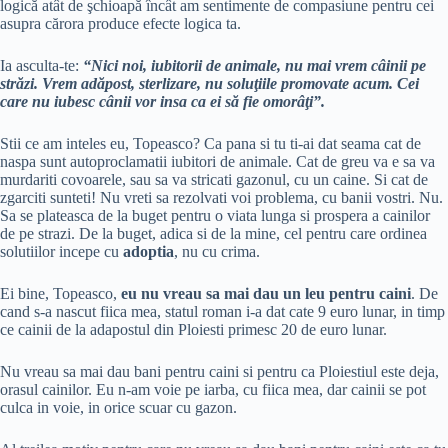
logică atât de şchioapă încât am sentimente de compasiune pentru cei
asupra cărora produce efecte logica ta.
Ia asculta-te:
“Nici noi, iubitorii de animale, nu mai vrem câinii pe
străzi. Vrem adăpost, sterlizare, nu soluţiile promovate acum. Cei
care nu iubesc cânii vor insa ca ei să fie omorâţi”.
Stii ce am inteles eu, Topeasco? Ca pana si tu ti-ai dat seama cat de
naspa sunt autoproclamatii iubitori de animale. Cat de greu va e sa va
murdariti covoarele, sau sa va stricati gazonul, cu un caine. Si cat de
zgarciti sunteti! Nu vreti sa rezolvati voi problema, cu banii vostri. Nu.
Sa se plateasca de la buget pentru o viata lunga si prospera a cainilor
de pe strazi. De la buget, adica si de la mine, cel pentru care ordinea
solutiilor incepe cu
adoptia
, nu cu crima.
Ei bine, Topeasco,
eu nu vreau sa mai dau un leu pentru caini
. De
cand s-a nascut fiica mea, statul roman i-a dat cate 9 euro lunar, in timp
ce cainii de la adapostul din Ploiesti primesc 20 de euro lunar.
Nu vreau sa mai dau bani pentru caini si pentru ca Ploiestiul este deja,
orasul cainilor. Eu n-am voie pe iarba, cu fiica mea, dar cainii se pot
culca in voie, in orice scuar cu gazon.