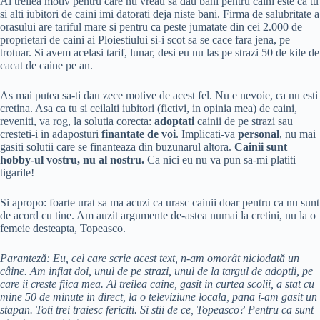
Al treilea motiv pentru care nu vreau sa dau bani pentru caini este ca tu
si alti iubitori de caini imi datorati deja niste bani. Firma de salubritate a
orasului are tariful mare si pentru ca peste jumatate din cei 2.000 de
proprietari de caini ai Ploiestiului si-i scot sa se cace fara jena, pe
trotuar. Si avem acelasi tarif, lunar, desi eu nu las pe strazi 50 de kile de
cacat de caine pe an.
As mai putea sa-ti dau zece motive de acest fel. Nu e nevoie, ca nu esti
cretina. Asa ca tu si ceilalti iubitori (fictivi, in opinia mea) de caini,
reveniti, va rog, la solutia corecta:
adoptati
cainii de pe strazi sau
cresteti-i in adaposturi
finantate de voi
. Implicati-va
personal
, nu mai
gasiti solutii care se finanteaza din buzunarul altora.
Cainii sunt
hobby-ul vostru, nu al nostru.
Ca nici eu nu va pun sa-mi platiti
tigarile!
Si apropo: foarte urat sa ma acuzi ca urasc cainii doar pentru ca nu sunt
de acord cu tine. Am auzit argumente de-astea numai la cretini, nu la o
femeie desteapta, Topeasco.
Paranteză: Eu, cel care scrie acest text, n-am omorât niciodată un
câine. Am infiat doi, unul de pe strazi, unul de la targul de adoptii, pe
care ii creste fiica mea. Al treilea caine, gasit in curtea scolii, a stat cu
mine 50 de minute in direct, la o televiziune locala, pana i-am gasit un
stapan. Toti trei traiesc fericiti.
Si stii de ce, Topeasco?
Pentru ca sunt