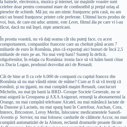
la hainele, electronica, muzica şi internet, iar maşinile voastre sunt
celebre doar pentru consumul mare de combustibil şi preţul uriaş al
pieselor de schimb. Mă jur, nu am nimic franţuzesc prin casă, nu am
nici un brand franţuzesc printre cele preferate. Ultimul lucru produs de
voi, bun, de care-mi aduc aminte, este
Leon
, filmul ăla pe care vi l-au
făcut, dacă nu mă înşel, nişte americani.
În prostia voastră, nu vă daţi seama cât rău puteţi face, cu acest
comportament, companiilor franceze care au cheltuit până acum 7
miliarde de euro în România, plus că exportaţi aici bunuri de încă 2,5
miliarde de euro pe an. Nu mai vreţi bani? Sunteţi în deficit,
oligofrenilor, în relaţia cu România: ironia face să vă luăm banii chiar
cu Dacia Logan, produsul dezvoltat aici de Renault.
Cât de bine ar fi ca cele 6.000 de companii cu capital francez din
România să nu mai vândă nimic de mâine? Cum ar fi să vă treziţi că
românii, şi nu ţiganii, nu mai cumpără maşini Renault, cauciucuri
Michelin, nu mai ţin banii la BRD- Groupe Societe Generale, nu se
mai asigură la Groupama şi AXA Asigurari, renunţă la abonamentul la
Orange, nu mai cumpără telefoane Alcatel, nu mai mănâncă lactate de
la Danone şi Lactatis, nu mai sparg bani în Carrefour, Auchan, Cora,
Interex, Bricostore, Leroy Merlin, înlocuiesc medicamentele Sanofi-
Aventis şi Servier, nu mai folosesc cardurile de călătorie Accor, nu mai
cumpără automatizări de la Alstom, reclamă drumurile proaste făcute