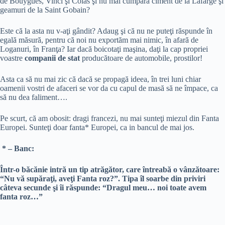
de Bouygues, Vinci şi Colas şi nu mai cumpără ciment de la Lafarge şi
geamuri de la Saint Gobain?
Este că la asta nu v-aţi gândit? Adaug şi că nu ne puteţi răspunde în
egală măsură, pentru că noi nu exportăm mai nimic, în afară de
Loganuri, în Franţa? Iar dacă boicotaţi maşina, daţi la cap propriei
voastre
companii de stat
producătoare de automobile, prostilor!
Asta ca să nu mai zic că dacă se propagă ideea, în trei luni chiar
oamenii vostri de afaceri se vor da cu capul de masă să ne împace, ca
să nu dea faliment….
Pe scurt, că am obosit: dragi francezi, nu mai sunteţi miezul din Fanta
Europei. Sunteţi doar fanta* Europei, ca in bancul de mai jos.
* – Banc:
Într-o băcănie intră un tip atrăgător, care întreabă o vânzătoare:
“Nu vă supăraţi, aveţi Fanta roz?”. Tipa îl soarbe din priviri
câteva secunde şi îi răspunde: “Dragul meu… noi toate avem
fanta roz…”