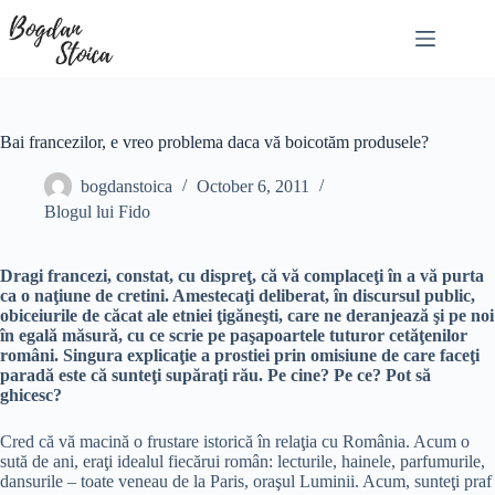
Skip
to
content
Bai francezilor, e vreo problema daca vă boicotăm produsele?
bogdanstoica
October 6, 2011
Blogul lui Fido
Dragi francezi, constat, cu dispreţ, că vă complaceţi în a vă purta
ca o naţiune de cretini. Amestecaţi deliberat, în discursul public,
obiceiurile de căcat ale etniei ţigăneşti, care ne deranjează şi pe noi
în egală măsură, cu ce scrie pe paşapoartele tuturor cetăţenilor
români. Singura explicaţie a prostiei prin omisiune de care faceţi
paradă este că sunteţi supăraţi rău. Pe cine? Pe ce? Pot să
ghicesc?
Cred că vă macină o frustare istorică în relaţia cu România. Acum o
sută de ani, eraţi idealul fiecărui român: lecturile, hainele, parfumurile,
dansurile – toate veneau de la Paris, oraşul Luminii. Acum, sunteţi praf