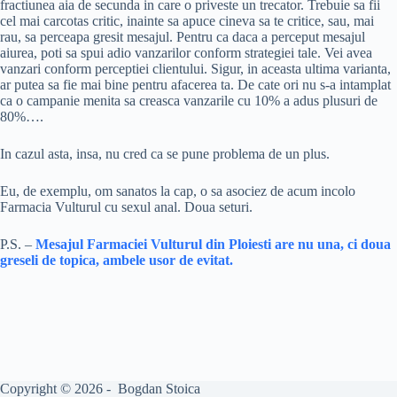
fractiunea aia de secunda in care o priveste un trecator. Trebuie sa fii
cel mai carcotas critic, inainte sa apuce cineva sa te critice, sau, mai
rau, sa perceapa gresit mesajul. Pentru ca daca a perceput mesajul
aiurea, poti sa spui adio vanzarilor conform strategiei tale. Vei avea
vanzari conform perceptiei clientului. Sigur, in aceasta ultima varianta,
ar putea sa fie mai bine pentru afacerea ta. De cate ori nu s-a intamplat
ca o campanie menita sa creasca vanzarile cu 10% a adus plusuri de
80%….
In cazul asta, insa, nu cred ca se pune problema de un plus.
Eu, de exemplu, om sanatos la cap, o sa asociez de acum incolo
Farmacia Vulturul cu sexul anal. Doua seturi.
P.S. –
Mesajul Farmaciei Vulturul din Ploiesti are nu una, ci doua
greseli de topica, ambele usor de evitat.
Copyright © 2026 - Bogdan Stoica