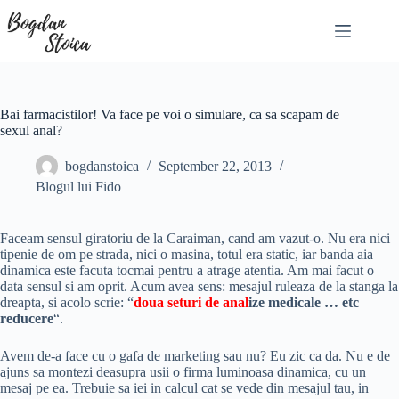
Skip
to
content
Bai farmacistilor! Va face pe voi o simulare, ca sa scapam de
sexul anal?
bogdanstoica
September 22, 2013
Blogul lui Fido
Faceam sensul giratoriu de la Caraiman, cand am vazut-o. Nu era nici
tipenie de om pe strada, nici o masina, totul era static, iar banda aia
dinamica este facuta tocmai pentru a atrage atentia. Am mai facut o
data sensul si am oprit. Acum avea sens: mesajul ruleaza de la stanga la
dreapta, si acolo scrie: “
doua seturi de anal
ize medicale … etc
reducere
“.
Avem de-a face cu o gafa de marketing sau nu? Eu zic ca da. Nu e de
ajuns sa montezi deasupra usii o firma luminoasa dinamica, cu un
mesaj pe ea. Trebuie sa iei in calcul cat se vede din mesajul tau, in