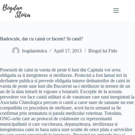
Skip
to
content
Badescule, dar cu cainii ce facem? Si cand?
bogdanstoica
April 17, 2013
Blogul lui Fido
Posesorii de caini in varsta de peste 6 luni din Capitala vor avea
obligatia sa ii inregistreze si sterilizeze. Proiectul a fost lansat ieri in
dezbatere publica si prevede obligatia tuturor detinatorilor de caini in
varsta de peste sase luni din Bucuresti sa-i sterilizeze in termen de un
an de la data intrarii in vigoare a hotararii. Exceptie de la aceasta
prevedere vor face cainii utilitari si de vanatoare care sunt inregistrati la
Asociatia Chinologica precum si cainii a caror stare de sanatate nu este
compatibila cu procedura de sterlizare, acest lucru urmand sa fie
confirmat prin semnatura si parafa medicului veterinar. Totodata,
ONG-urile care au protocol de colaborare cu reprezentantii
municipalitatii si care vaccineaza, deparaziteaza, sterilizeaza si
inregistreaza caini in baza unica sunt scutite de orice plata a serviciilor
pe care aceste organizatii le presteaza. Proiectul nu prevede insa si