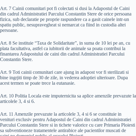
Art. 7 Cainii comunitari pot fi colectati si dusi la Adapostul de Caini
din cadrul Administratiei Parcului Constantin Stere de orice persoana
fizica, sub declaratie pe proprie raspundere ca a gasit cainele intr-un
spatiu public, nesupravegheat si nemarcat ca fiind in custodia altei
persoane.
Art. 8 Se instituie “Taxa de Solidaritate”, in suma de 10 lei pe an, cu
plata facultativa, astfel ca iubitorii de animale sa poata contribui la
finantarea Adapostului de caini din cadrul Administratiei Parcului
Constantin Stere.
Art. 9 Toti cainii comunitari care ajung in adapost vor fi sterilizati si
bine ingrjiti timp de 30 de zile, in vederea adoptiei ulterioare. Dupa
acest termen se poate trece la eutanasie.
Art. 10 Politia Locala este imputernicita sa aplice amenzile prevazute la
articolele 3, 4 si 6.
Art. 11 Amenzile prevazute la articolele 3, 4 si 6 se constituie in
venituri exclusiv pentru Adapostul de Caini din cadrul Administratiei
Parcului Constantin Stere si in tichete valorice cu care Primaria Ploiesti
sa subventioneze tratamentele antirabice ale pacientilor muscati de
caini pe domeniul public al orasului Ploiesti.