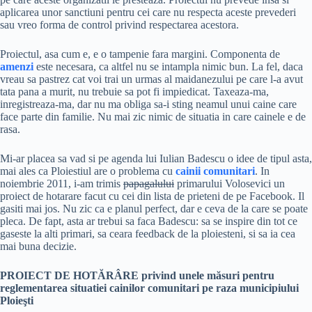
aplicarea unor sanctiuni pentru cei care nu respecta aceste prevederi
sau vreo forma de control privind respectarea acestora.
Proiectul, asa cum e, e o tampenie fara margini. Componenta de
amenzi
este necesara, ca altfel nu se intampla nimic bun. La fel, daca
vreau sa pastrez cat voi trai un urmas al maidanezului pe care l-a avut
tata pana a murit, nu trebuie sa pot fi impiedicat. Taxeaza-ma,
inregistreaza-ma, dar nu ma obliga sa-i sting neamul unui caine care
face parte din familie. Nu mai zic nimic de situatia in care cainele e de
rasa.
Mi-ar placea sa vad si pe agenda lui Iulian Badescu o idee de tipul asta,
mai ales ca Ploiestiul are o problema cu
cainii comunitari
. In
noiembrie 2011, i-am trimis
papagalului
primarului Volosevici un
proiect de hotarare facut cu cei din lista de prieteni de pe Facebook. Il
gasiti mai jos. Nu zic ca e planul perfect, dar e ceva de la care se poate
pleca. De fapt, asta ar trebui sa faca Badescu: sa se inspire din tot ce
gaseste la alti primari, sa ceara feedback de la ploiesteni, si sa ia cea
mai buna decizie.
PROIECT DE HOTĂRÂRE privind unele măsuri pentru
reglementarea situatiei cainilor comunitari pe raza municipiului
Ploieşti