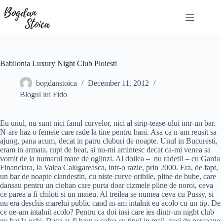
Skip
to
content
Babilonia Luxury Night Club Ploiesti
bogdanstoica
December 11, 2012
Blogul lui Fido
Eu unul, nu sunt nici fanul curvelor, nici al strip-tease-ului intr-un bar.
N-are haz o femeie care rade la tine pentru bani. Asa ca n-am reusit sa
ajung, pana acum, decat in patru cluburi de noapte. Unul in Bucuresti,
eram in armata, rupt de beat, si nu-mi amintesc decat ca-mi venea sa
vomit de la numarul mare de oglinzi. Al doilea – nu radeti! – cu Garda
Financiara, la Valea Calugareasca, intr-o razie, prin 2000. Era, de fapt,
un bar de noapte clandestin, cu niste curve oribile, pline de bube, care
dansau pentru un cioban care purta doar cizmele pline de noroi, ceva
ce parea a fi chiloti si un maieu. Al treilea se numea ceva cu Pussy, si
nu era deschis marelui public cand m-am intalnit eu acolo cu un tip. De
ce ne-am intalnit acolo? Pentru ca doi insi care ies dintr-un night club
nu bat la ochi. Daca as fi baut o cafea cu tipul in mall, zeci de persoane