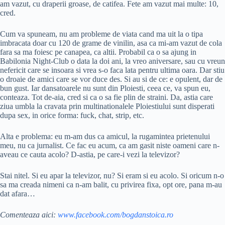
am vazut, cu draperii groase, de catifea. Fete am vazut mai multe: 10,
cred.
Cum va spuneam, nu am probleme de viata cand ma uit la o tipa
imbracata doar cu 120 de grame de vinilin, asa ca mi-am vazut de cola
fara sa ma foiesc pe canapea, ca altii. Probabil ca o sa ajung in
Babilonia Night-Club o data la doi ani, la vreo aniversare, sau cu vreun
nefericit care se insoara si vrea s-o faca lata pentru ultima oara. Dar stiu
o droaie de amici care se vor duce des. Si au si de ce: e opulent, dar de
bun gust. Iar dansatoarele nu sunt din Ploiesti, ceea ce, va spun eu,
conteaza. Tot de-aia, cred si ca o sa fie plin de straini. Da, astia care
ziua umbla la cravata prin multinationalele Ploiestiului sunt disperati
dupa sex, in orice forma: fuck, chat, strip, etc.
Alta e problema: eu m-am dus ca amicul, la rugamintea prietenului
meu, nu ca jurnalist. Ce fac eu acum, ca am gasit niste oameni care n-
aveau ce cauta acolo? D-astia, pe care-i vezi la televizor?
Stai nitel. Si eu apar la televizor, nu? Si eram si eu acolo. Si oricum n-o
sa ma creada nimeni ca n-am balit, cu privirea fixa, opt ore, pana m-au
dat afara…
Comenteaza aici:
www.facebook.com/bogdanstoica.ro