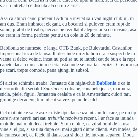
s-ar fi intrebat ce discuta ala cu un ziarist.
Asa ca atunci cand prietenul Adi m-a invitat sa-i vad night-club-ul, m-
am dus. Eram imbracat elegant, cu bocanci si pulover, eram rupt de
somn, grabit de treaba, nervos pe rezultatul alegerilor si cu masina, asa
ca eram in forma perfecta pentru un cola in 20 de minute.
Babilonia se numeste, e langa OTB Bank, pe Bulevardul Castanilor.
Impresionat inca de la usa. Iti deschide un zdrahon d-ala suspect de in
varsta si deloc voinic, incat nu poti sa nu te intrebi cat de bun e la rupt
capete daca a ramas in meseria asta unde se poarta steroizii. Covor rosu
pe scari, trepte comode, pana ajungi in subsol.
Si aici se schimba treaba. Jumatate din night-club
Babilonia
e ca in
decorurile din serialul
Spartacus
: coloane, canapele joase, marmura,
sticla, piele, figuri. Jumatatea cealalta e ca la Amsterdam: culori tari,
grundge decadent, lumini cat sa vezi pe unde calci.
Cel mai bine e sa te asezi: niste tipe danseaza intr-un fel care, pe un tip
care n-are nervii tari sau
treburile
rezolvate recent, l-ar face sa intinda
mainile mai mult decat trebuie. Si nu e bine, ca zdrahonul de la usa
vine si el jos, si se uita dupa cei mai agitati dintre clienti. Am inteles, de
la cunoscatori, ca fetele iti danseaza si doar tie, intr-un separeu. Doua