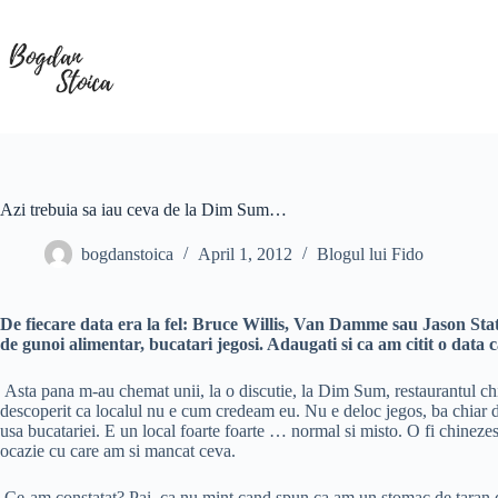
Skip
to
content
Azi trebuia sa iau ceva de la Dim Sum…
bogdanstoica
April 1, 2012
Blogul lui Fido
De fiecare data era la fel: Bruce Willis, Van Damme sau Jason Stat
de gunoi alimentar, bucatari jegosi. Adaugati si ca am citit o data
Asta pana m-au chemat unii, la o discutie, la Dim Sum, restaurantul chi
descoperit ca localul nu e cum credeam eu. Nu e deloc jegos, ba chiar din
usa bucatariei. E un local foarte foarte … normal si misto. O fi chineze
ocazie cu care am si mancat ceva.
Ce-am constatat? Pai, ca nu mint cand spun ca am un stomac de taran din