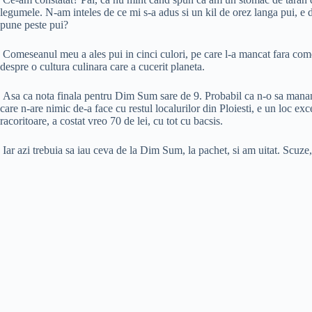
legumele. N-am inteles de ce mi s-a adus si un kil de orez langa pui, e d
pune peste pui?
Comeseanul meu a ales pui in cinci culori, pe care l-a mancat fara comen
despre o cultura culinara care a cucerit planeta.
Asa ca nota finala pentru Dim Sum sare de 9. Probabil ca n-o sa mananc 
care n-are nimic de-a face cu restul localurilor din Ploiesti, e un loc exc
racoritoare, a costat vreo 70 de lei, cu tot cu bacsis.
Iar azi trebuia sa iau ceva de la Dim Sum, la pachet, si am uitat. Scuze