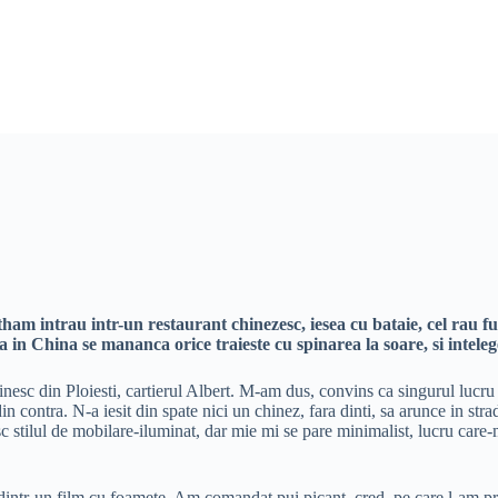
ham intrau intr-un restaurant chinezesc, iesea cu bataie, cel rau f
 ca in China se mananca orice traieste cu spinarea la soare, si int
nesc din Ploiesti, cartierul Albert. M-am dus, convins ca singurul lucru
 contra. N-a iesit din spate nici un chinez, fara dinti, sa arunce in stra
sc stilul de mobilare-iluminat, dar mie mi se pare minimalist, lucru car
tr-un film cu foamete. Am comandat pui picant, cred, pe care l-am primi