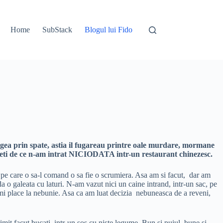
Home
SubStack
Blogul lui Fido
ugea prin spate, astia il fugareau printre oale murdare, mormane
elegeti de ce n-am intrat NICIODATA intr-un restaurant chinezesc.
 pe care o sa-l comand o sa fie o scrumiera. Asa am si facut, dar am
da o galeata cu laturi. N-am vazut nici un caine intrand, intr-un sac, pe
e-mi place la nebunie. Asa ca am luat decizia nebuneasca de a reveni,
t facut bucati, intr-un sos cu niste legume. Bun si puiul, bune si