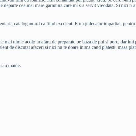
e departe cea mai mare garnitura care mi s-a servit vreodata. Si nici n-a
tarii, catalogandu-l ca fiind excelent. E un judecator impartial, pentru 
mai nimic acolo in afara de preparate pe baza de pui si porc, dar imi pl
elent de discutat afaceri si nici nu te doare inima cand platesti: masa pla
, iau maine.