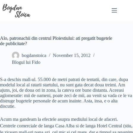
Skip
to
content
Alo, patronachii din centrul Ploiestiului: ati pregatit bugetele
de publicitate?
bogdanstoica
November 15, 2012
Blogul lui Fido
S-a deschis mall-ul. 55.000 de metri patrati de tentatii, din care, dupa
modelul local al ratarii startului, nu sunt gata decat doua treimi. Am
ajuns, joi, de doua ori in zona, la cateva ore bune distanta. Aceeasi
aglomeratie: mii de oameni, poate zeci de mii, au venit sa vada ce le va
distruge bugetele personale de acum inainte. Asta, insa, e o alta
discutie.
Acum ma gandeam la efectele asupra mediului local de afaceri.
Centrele comerciale de langa Casa Alba si de langa Hotel Central (stiu,
le ziceam mall-uri pana azi, cel mic si cel mare, dar e timpul sa revenim