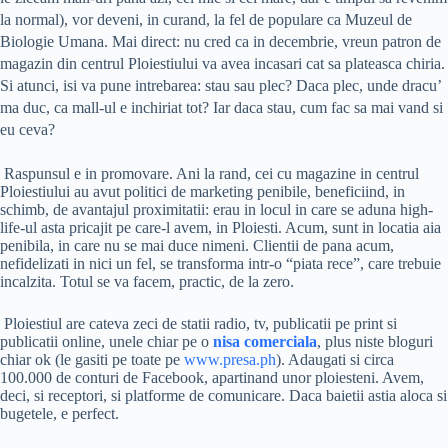
la normal), vor deveni, in curand, la fel de populare ca Muzeul de
Biologie Umana. Mai direct: nu cred ca in decembrie, vreun patron de
magazin din centrul Ploiestiului va avea incasari cat sa plateasca chiria.
Si atunci, isi va pune intrebarea: stau sau plec? Daca plec, unde dracu’
ma duc, ca mall-ul e inchiriat tot? Iar daca stau, cum fac sa mai vand si
eu ceva?
Raspunsul e in promovare. Ani la rand, cei cu magazine in centrul
Ploiestiului au avut politici de marketing penibile, beneficiind, in
schimb, de avantajul proximitatii: erau in locul in care se aduna high-
life-ul asta pricajit pe care-l avem, in Ploiesti. Acum, sunt in locatia aia
penibila, in care nu se mai duce nimeni. Clientii de pana acum,
nefidelizati in nici un fel, se transforma intr-o “piata rece”, care trebuie
incalzita. Totul se va facem, practic, de la zero.
Ploiestiul are cateva zeci de statii radio, tv, publicatii pe print si
publicatii online, unele chiar pe o
nisa comerciala
, plus niste bloguri
chiar ok (le gasiti pe toate pe
www.presa.ph
). Adaugati si circa
100.000 de conturi de Facebook, apartinand unor ploiesteni. Avem,
deci, si receptori, si platforme de comunicare. Daca baietii astia aloca si
bugetele, e perfect.